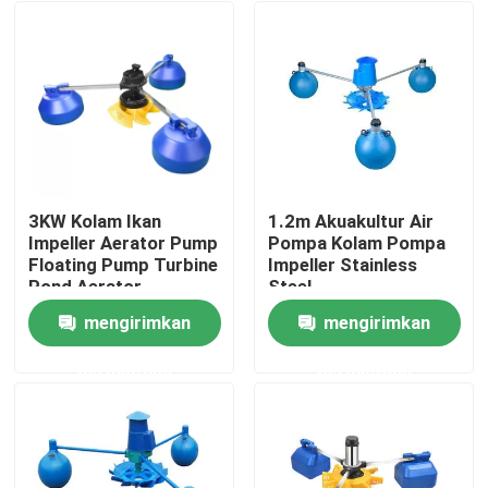
3KW Kolam Ikan
1.2m Akuakultur Air
Impeller Aerator Pump
Pompa Kolam Pompa
Floating Pump Turbine
Impeller Stainless
Pond Aerator
Steel
4.5KGO/H
mengirimkan
mengirimkan
Rumah
permintaan
permintaan
Produk
Video