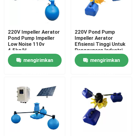
Tentang kami
220V Impeller Aerator
220V Pond Pump
Tur Pabrik
Pond Pump Impeller
Impeller Aerator
Low Noise 110v
Efisiensi Tinggi Untuk
4.5kg/H
Penggunaan Industri
Kontrol kualitas
mengirimkan
mengirimkan
permintaan
permintaan
Hubungi kami
Permintaan Penawaran
Aerator Roda Paddle Wheel
Aerator Paddle Wheel Akuakultur