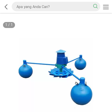
1
/
1